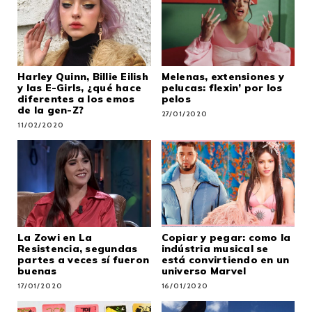
Harley Quinn, Billie Eilish
Melenas, extensiones y
y las E-Girls, ¿qué hace
pelucas: flexin’ por los
diferentes a los emos
pelos
de la gen-Z?
27/01/2020
11/02/2020
La Zowi en La
Copiar y pegar: como la
Resistencia, segundas
indústria musical se
partes a veces sí fueron
está convirtiendo en un
buenas
universo Marvel
17/01/2020
16/01/2020