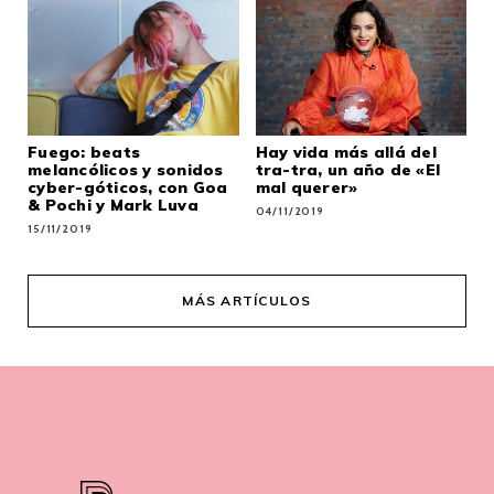
Fuego: beats
Hay vida más allá del
melancólicos y sonidos
tra-tra, un año de «El
cyber-góticos, con Goa
mal querer»
& Pochi y Mark Luva
04/11/2019
15/11/2019
MÁS ARTÍCULOS