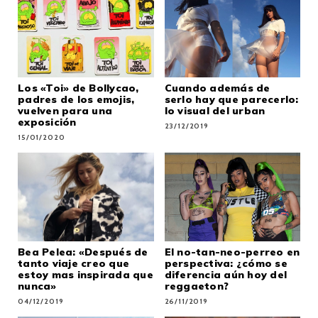
Los «Toi» de Bollycao,
Cuando además de
padres de los emojis,
serlo hay que parecerlo:
vuelven para una
lo visual del urban
exposición
23/12/2019
15/01/2020
Bea Pelea: «Después de
El no-tan-neo-perreo en
tanto viaje creo que
perspectiva: ¿cómo se
estoy mas inspirada que
diferencia aún hoy del
nunca»
reggaeton?
04/12/2019
26/11/2019