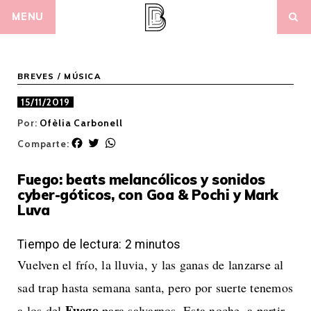
Skip
MENU
to
content
BREVES
/
MÚSICA
15/11/2019
Por:
Ofèlia Carbonell
F
T
W
Comparte:
a
w
h
c
i
a
Fuego: beats melancólicos y sonidos
e
t
t
cyber-góticos, con Goa & Pochi y Mark
b
t
s
Luva
o
e
A
o
r
p
k
p
Tiempo de lectura:
2
minutos
Vuelven el frío, la lluvia, y las ganas de lanzarse al
sad trap hasta semana santa, pero por suerte tenemos
Fuego
a los del
para salvarnos. Esta noche, a partir