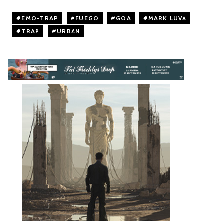
EMO-TRAP
,
FUEGO
,
GOA
,
MARK LUVA
,
TRAP
,
URBAN