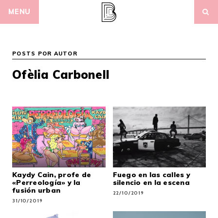
Skip
MENU
to
content
POSTS POR AUTOR
Ofèlia Carbonell
Kaydy Cain, profe de
Fuego en las calles y
«Perreología» y la
silencio en la escena
fusión urban
22/10/2019
31/10/2019