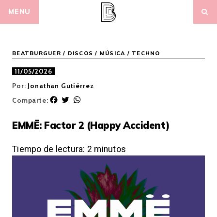
Skip
MENU
to
content
BEATBURGUER
/
DISCOS
/
MÚSICA
/
TECHNO
11/05/2026
Por:
Jonathan Gutiérrez
F
T
W
Comparte:
a
w
h
c
i
a
EMMË: Factor 2 (Happy Accident)
e
t
t
b
t
s
o
e
A
Tiempo de lectura:
2
minutos
o
r
p
k
p