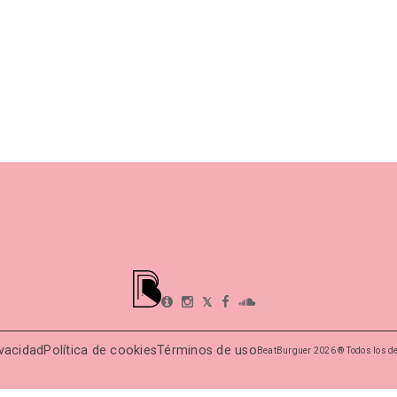
𝕏
ivacidad
Política de cookies
Términos de uso
BeatBurguer 2026 ® Todos los d