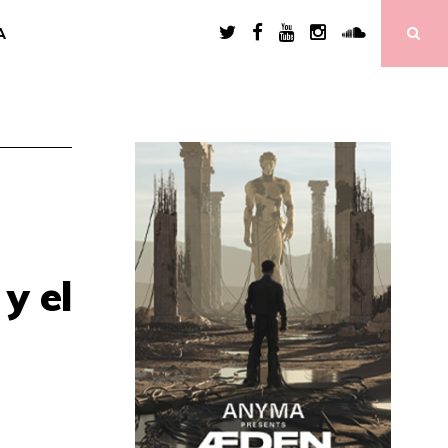
A
y el