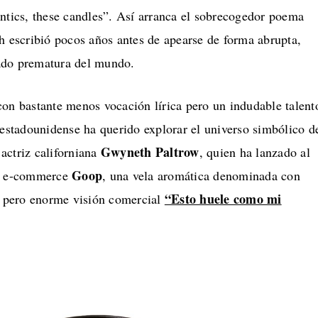
antics, these candles”. Así arranca el sobrecogedor poema
h escribió pocos años antes de apearse de forma abrupta,
ado prematura del mundo.
con bastante menos vocación lírica pero un indudable talent
 estadounidense ha querido explorar el universo simbólico d
Gwyneth
Paltrow
a actriz californiana
​, quien ha lanzado al
Goop
su e-commerce
, una vela aromática denominada con
“Esto huele como mi
a, pero enorme visión comercial