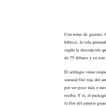
Con notas de geranio, 
hibisco, la vela preten
según la descripción qu
de 75 dólares y en est
El artilugio viene empa
sensual flor roja del a
por ser poco más o men
reciba. Y sí, el packa
la flor del anturio gua