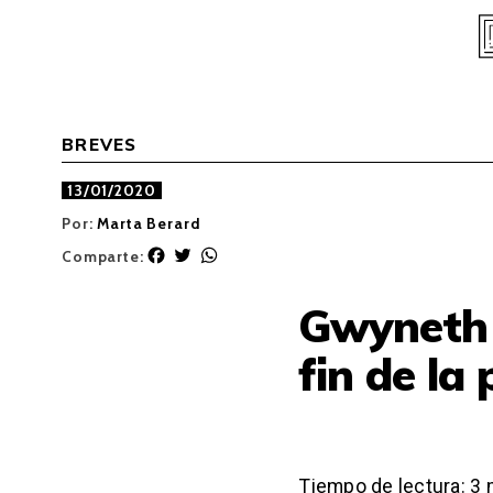
Skip
to
content
BREVES
13/01/2020
Por:
Marta Berard
F
T
W
Comparte:
a
w
h
c
i
a
Gwyneth P
e
t
t
b
t
s
fin de la
o
e
A
o
r
p
k
p
Tiempo de lectura:
3