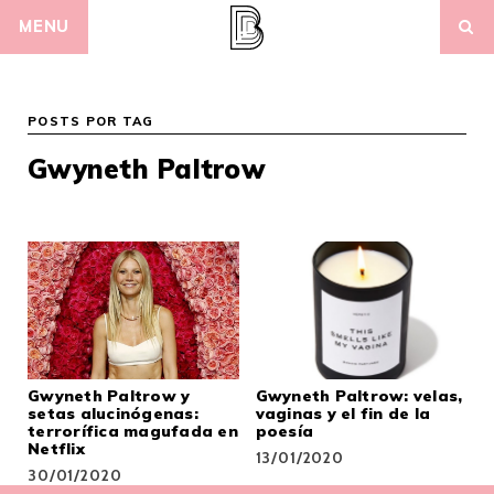
Skip
MENU
to
content
POSTS POR TAG
Gwyneth Paltrow
Gwyneth Paltrow y
Gwyneth Paltrow: velas,
setas alucinógenas:
vaginas y el fin de la
terrorífica magufada en
poesía
Netflix
13/01/2020
30/01/2020