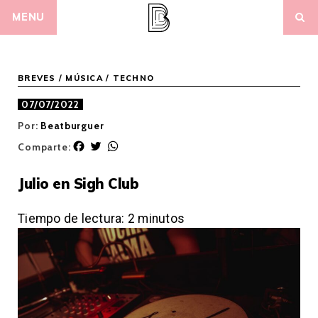
Skip
MENU
to
content
BREVES
/
MÚSICA
/
TECHNO
07/07/2022
Por:
Beatburguer
F
T
W
Comparte:
a
w
h
c
i
a
Julio en Sigh Club
e
t
t
b
t
s
o
e
A
Tiempo de lectura:
2
minutos
o
r
p
k
p