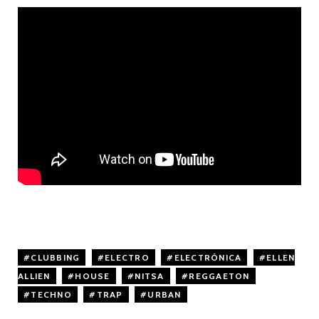
CLUBBING
,
ELECTRO
,
ELECTRÓNICA
,
ELLEN
ALLIEN
,
HOUSE
,
NITSA
,
REGGAETON
,
TECHNO
,
TRAP
,
URBAN