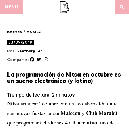
Skip
MENU
to
content
BREVES
/
MÚSICA
23/09/2019
Por:
Beatburguer
F
T
W
Comparte:
a
w
h
c
i
a
La programación de Nitsa en octubre es
e
t
t
un sueño electrónico (y latino)
b
t
s
o
e
A
o
r
p
Tiempo de lectura:
2
minutos
k
p
Nitsa
arrancará octubre con una colaboración entre
Malecon
Club Marabú
sus nuevas fiestas urban
y
Florentino
que programará el viernes 4 a
, uno de