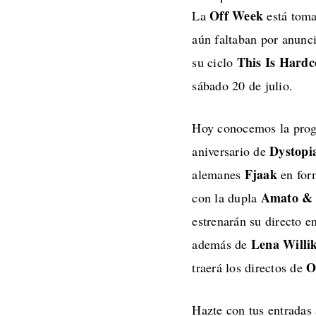
Off Week
La
está toma
aún faltaban por anunc
This Is Hardc
su ciclo
sábado 20 de julio.
Hoy conocemos la progr
Dystopi
aniversario de
Fjaak
alemanes
en form
Amato & 
con la dupla
estrenarán su directo 
Lena Willi
además de
O
traerá los directos de
Hazte con tus entradas