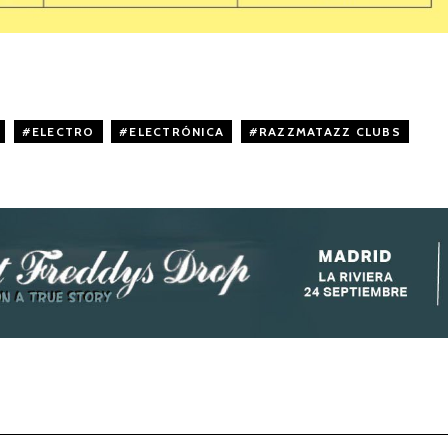
,
ELECTRO
,
ELECTRÓNICA
,
RAZZMATAZZ CLUBS
,