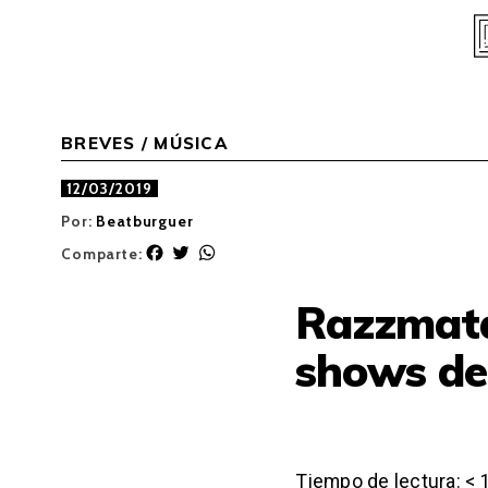
Skip
to
content
BREVES
/
MÚSICA
12/03/2019
Por:
Beatburguer
F
T
W
Comparte:
a
w
h
c
i
a
Razzmata
e
t
t
b
t
s
shows de
o
e
A
o
r
p
k
p
Tiempo de lectura:
< 