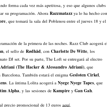
ndo forma cada vez más apetitosa, y eso que algunos clubs
Razzmatazz
iar su programación. Ahora
ya lo ha hecho co
ore
, que tomará la sala del Poblenou entre el jueves 18 y el
amación de la primera de las noches. Razz Club acogerá e
an
Rødhåd
Charlotte De Witte
, el sello de
, con
, los
ato DJ set. Por su parte, The Loft se entregará al electro
Adriani (The Hacker & Alessandro Adriani)
, que
Gesloten Cirkel
en Barcelona. También estará el enigma
,
kens
Nyege Nyege Tapes
. La íntima Lolita acogerá a
, que
tim Alpha
Kampire
Gan Gah
, y las sesiones de
y
.
 al precio promocional de 13 euros
aquí
.