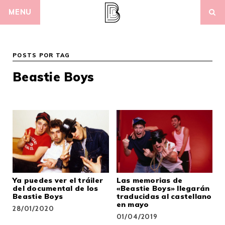
Skip
MENU
to
content
POSTS POR TAG
Beastie Boys
Ya puedes ver el tráiler
Las memorias de
del documental de los
«Beastie Boys» llegarán
Beastie Boys
traducidas al castellano
en mayo
28/01/2020
01/04/2019