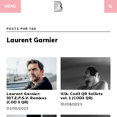
Skip
MENU
to
content
POSTS POR TAG
Laurent Garnier
Laurent Garnier:
V/A: Cod3 QR Sel3cts
33T.E.P.S.V. Remixes
vol. 1 (COD3 QR)
(COD 3 QR)
10/08/2023
03/10/2023