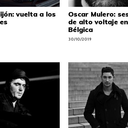
jón: vuelta a los
Oscar Mulero: se
nes
de alto voltaje e
Bélgica
9
30/10/2019