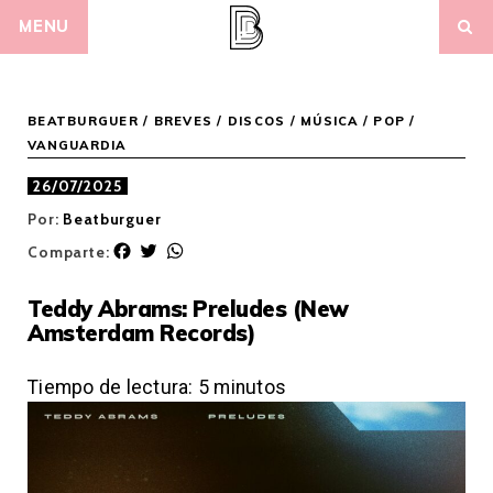
Skip
MENU
to
content
BEATBURGUER
/
BREVES
/
DISCOS
/
MÚSICA
/
POP /
VANGUARDIA
26/07/2025
Por:
Beatburguer
F
T
W
Comparte:
a
w
h
c
i
a
Teddy Abrams: Preludes (New
e
t
t
Amsterdam Records)
b
t
s
o
e
A
o
r
p
Tiempo de lectura:
5
minutos
k
p