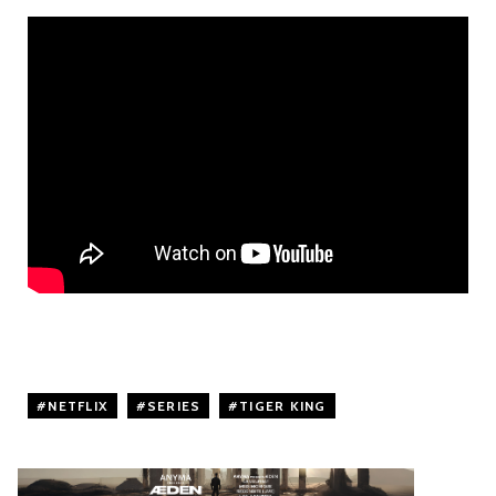
NETFLIX
,
SERIES
,
TIGER KING