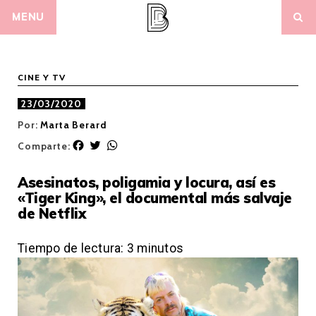
Skip
MENU
to
content
CINE Y TV
23/03/2020
Por:
Marta Berard
F
T
W
Comparte:
a
w
h
c
i
a
Asesinatos, poligamia y locura, así es
e
t
t
«Tiger King», el documental más salvaje
b
t
s
de Netflix
o
e
A
o
r
p
k
p
Tiempo de lectura:
3
minutos