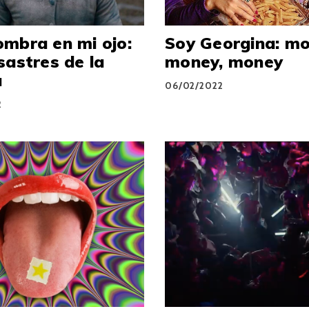
mbra en mi ojo:
Soy Georgina: mo
sastres de la
money, money
a
06/02/2022
2