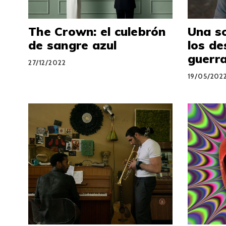
The Crown: el culebrón
Una so
de sangre azul
los de
guerr
27/12/2022
19/05/202