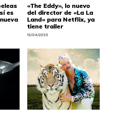
peleas
«The Eddy», lo nuevo
sí es
del director de «La La
 nueva
Land» para Netflix, ya
tiene trailer
15/04/2020