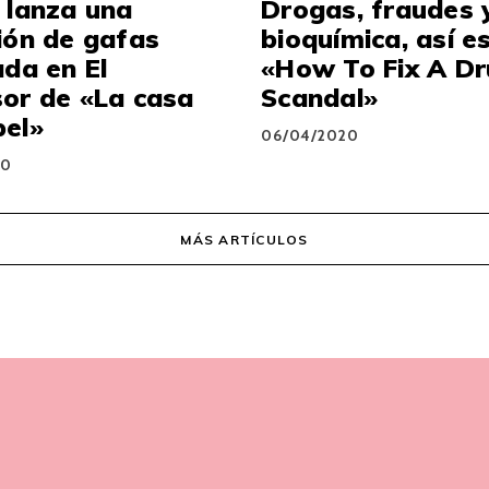
 lanza una
Drogas, fraudes 
ión de gafas
bioquímica, así e
ada en El
«How To Fix A D
or de «La casa
Scandal»
pel»
06/04/2020
20
MÁS ARTÍCULOS