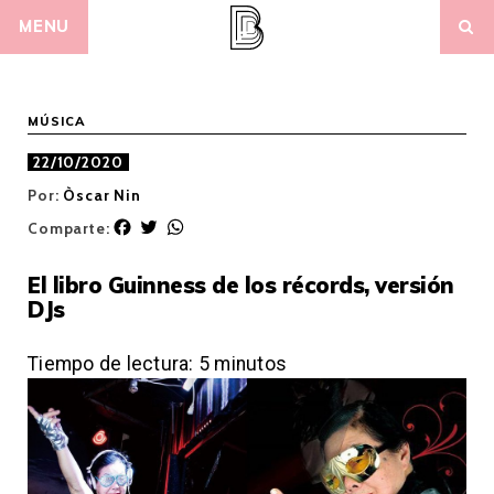
Skip
MENU
to
content
MÚSICA
22/10/2020
Por:
Òscar Nin
F
T
W
Comparte:
a
w
h
c
i
a
El libro Guinness de los récords, versión
e
t
t
DJs
b
t
s
o
e
A
o
r
p
Tiempo de lectura:
5
minutos
k
p