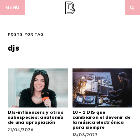
Skip
MENU
to
content
POSTS POR TAG
djs
DJs-influencers y otras
10 + 1 DJS que
subespecies: anatomía
cambiaron el devenir de
de una apropiación
la música electrónica
para siempre
21/04/2026
18/08/2023