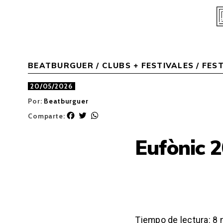
Skip
to
content
BEATBURGUER
/
CLUBS + FESTIVALES
/
FEST
20/05/2026
Por:
Beatburguer
F
T
W
Comparte:
a
w
h
c
i
a
Eufònic 
e
t
t
b
t
s
o
e
A
o
r
p
k
p
Tiempo de lectura:
8