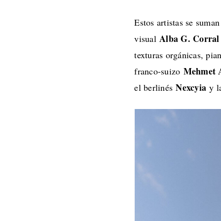
Estos artistas se suman
Alba G. Corral
visual
texturas orgánicas, pia
Mehmet A
franco-suizo
Nexcyia
el berlinés
y l