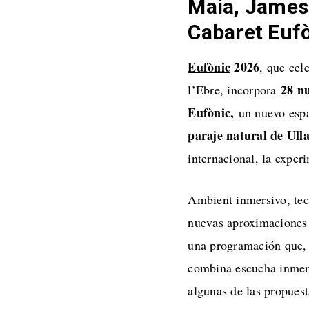
Maia, James 
Cabaret Eufò
Eufònic
2026
, que cel
28 nu
l’Ebre, incorpora
Eufònic,
un nuevo espa
paraje natural de Ulla
internacional, la experi
Ambient inmersivo, tec
nuevas aproximaciones a
una programación que, 
combina escucha inmersi
algunas de las propuest