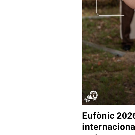
Eufònic 202
internacion