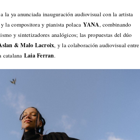
 a la ya anunciada inauguración audiovisual con la artista
YANA
y la compositora y pianista polaca
, combinando
nismo y sintetizadores analógicos; las propuestas del dúo
slan & Malo Lacroix
, y la colaboración audiovisual entre
Laia Ferran
a catalana
.