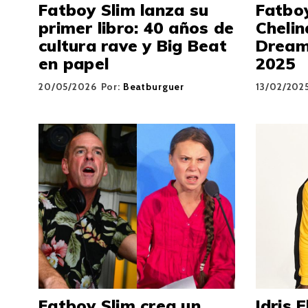
Fatboy Slim lanza su
Fatboy
primer libro: 40 años de
Cheli
cultura rave y Big Beat
Dream
en papel
2025
20/05/2026
Por:
Beatburguer
13/02/202
Fatboy Slim crea un
Idris 