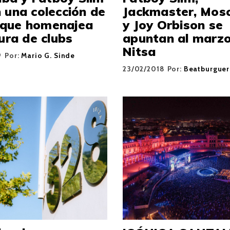
 una colección de
Jackmaster, Mo
que homenajea
y Joy Orbison se
tura de clubs
apuntan al marz
Nitsa
9
Por:
Mario G. Sinde
23/02/2018
Por:
Beatburguer