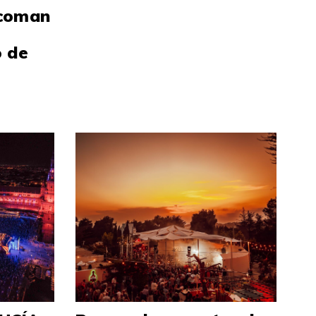
scoman
o de