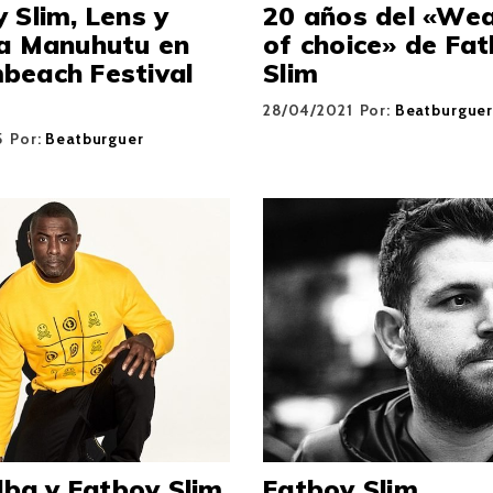
 Slim, Lens y
20 años del «We
na Manuhutu en
of choice» de Fa
beach Festival
Slim
28/04/2021
Por:
Beatburgue
5
Por:
Beatburguer
Elba y Fatboy Slim
Fatboy Slim,