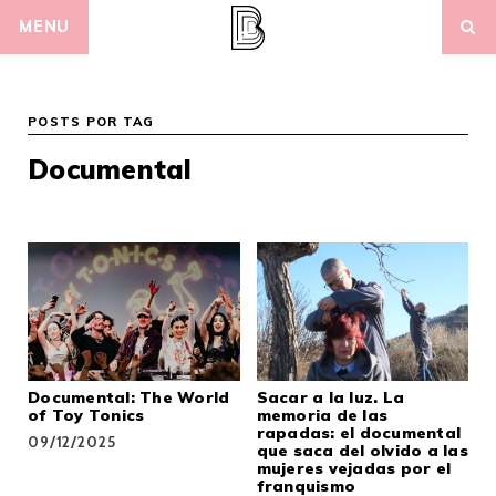
Skip
MENU
to
content
POSTS POR TAG
Documental
Documental: The World
Sacar a la luz. La
of Toy Tonics
memoria de las
rapadas: el documental
09/12/2025
que saca del olvido a las
mujeres vejadas por el
franquismo